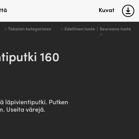
ttä
Kuvat
<
Takaisin kategoriaan
<
Edellinen tuote
|
Seuraava tuote
keet
Liukuovitarvikkeet
>
tiputki 160
Kiskot
Kannakkeet
Telipyörästöt
Alaohjaimet
Vetimet
keet
ä läpivientiputki. Putken
. Useita värejä.
Selaa tuotteita >