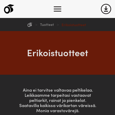
Yritys
>
Tuotteet
>
Erikoistuotteet
Tuotteet
Erikoistuotteet
Ota yhteyttä
Kuvat
Lataukset
Aina ei tarvitse valtavaa peltikelaa.
Leikkaamme tarpeitasi vastaavat
peltiarkit, rainat ja pienkelat.
Saatavilla kaikissa värikartan väreissä.
Monia varastovärejä.