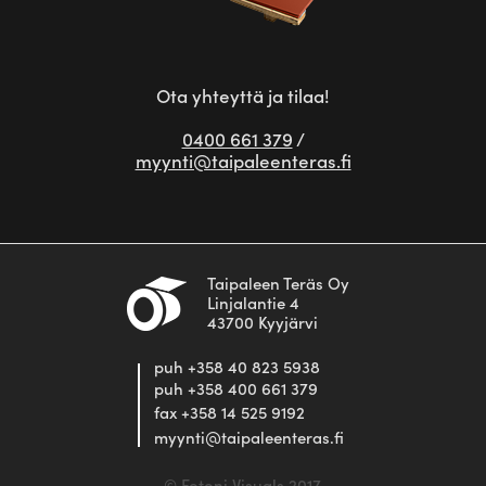
Ota yhteyttä ja tilaa!
0400 661 379
/
myynti@taipaleenteras.fi
Taipaleen Teräs Oy
Linjalantie 4
43700 Kyyjärvi
puh +358 40 823 5938
puh +358 400 661 379
fax +358 14 525 9192
myynti@taipaleenteras.fi
© Fotoni Visuals 2017