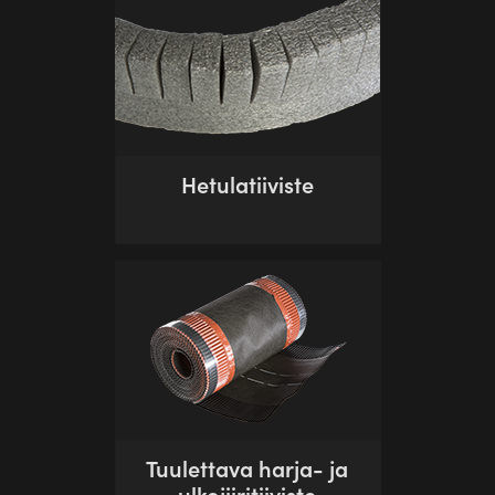
Hetulatiiviste
Tuulettava harja- ja
ulkojiiritiiviste