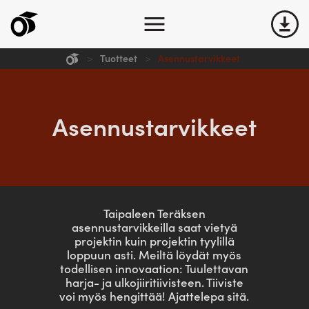
>
Tuotteet
>
Asennustarvikkeet
Yritys
Tuotteet
Asennustarvikkeet
Ota yhteyttä
Kuvat
Taipaleen Teräksen
asennustarvikkeilla saat vietyä
Lataukset
projektin kuin projektin tyylillä
loppuun asti. Meiltä löydät myös
todellisen innovaation: Tuulettavan
harja- ja ulkojiiritiivisteen. Tiiviste
voi myös hengittää! Ajattelepa sitä.